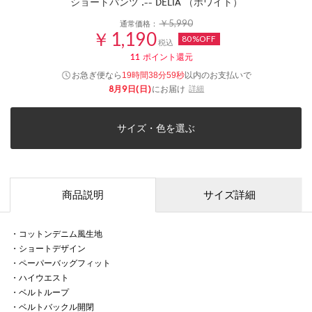
ショートパンツ .-- DELIA （ホワイト）
￥5,990
通常価格：
￥1,190
80%OFF
税込
11
ポイント還元
お急ぎ便なら
以内
のお支払いで
19時間38分59秒
8月9日(日)
にお届け
詳細
サイズ・色を選ぶ
商品説明
サイズ詳細
・コットンデニム風生地
・ショートデザイン
・ペーパーバッグフィット
・ハイウエスト
・ベルトループ
・ベルトバックル開閉