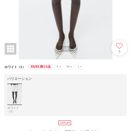
1
/
8
5
XS/SS
残り1点
S
×
M
×
L
×
ホワイト（1）
バリエーション
ホワイト
（1）