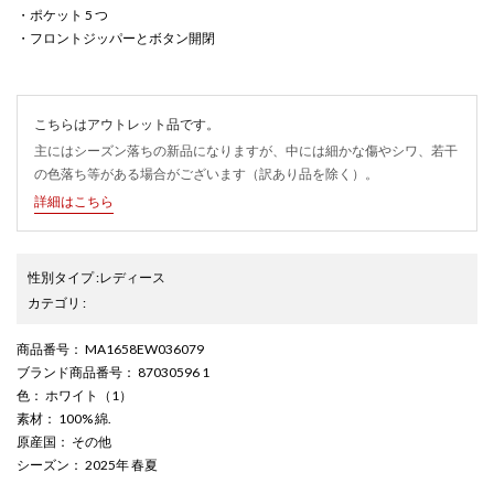
・ポケット 5 つ
・フロントジッパーとボタン開閉
こちらはアウトレット品です。
主にはシーズン落ちの新品になりますが、中には細かな傷やシワ、若干
の色落ち等がある場合がございます（訳あり品を除く）。
詳細はこちら
性別タイプ
:
レディース
カテゴリ
:
商品番号
： MA1658EW036079
ブランド商品番号
： 87030596 1
色
： ホワイト（1）
素材
： 100% 綿.
原産国
： その他
シーズン
： 2025年 春夏