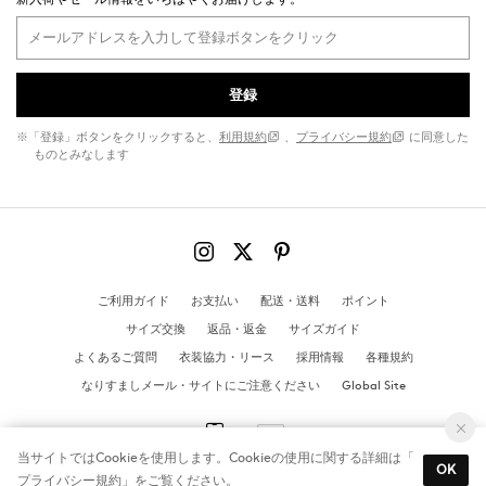
登録
※「登録」ボタンをクリックすると、
利用規約
、
プライバシー規約
に同意した
ものとみなします
ご利用ガイド
お支払い
配送・送料
ポイント
サイズ交換
返品・返金
サイズガイド
よくあるご質問
衣装協力・リース
採用情報
各種規約
なりすましメール・サイトにご注意ください
Global Site
当サイトではCookieを使用します。Cookieの使用に関する詳細は「
OK
プライバシー規約
」をご覧ください。
© MANGO All Rights Reserved