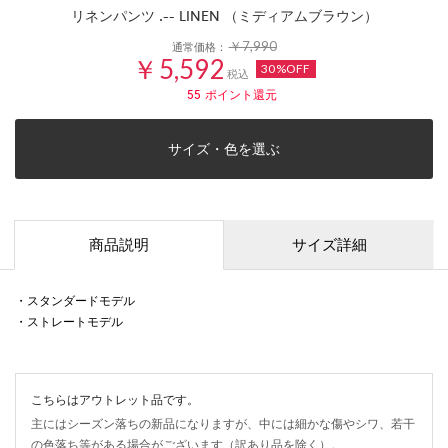
リネンパンツ .-- LINEN （ミディアムブラウン）
￥7,990
通常価格：
￥5,592
30%OFF
税込
55
ポイント還元
サイズ・色を選ぶ
商品説明
サイズ詳細
・スタンダードモデル
・ストレートモデル
こちらはアウトレット品です。
主にはシーズン落ちの新品になりますが、中には細かな傷やシワ、若干
の色落ち等がある場合がございます（訳あり品を除く）。