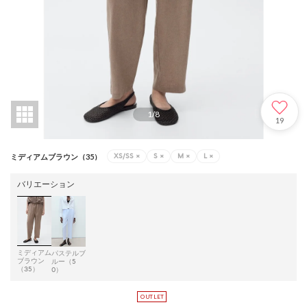
1
/
8
19
XS/SS
×
S
×
M
×
L
×
ミディアムブラウン（35）
バリエーション
ミディアム
パステルブ
ブラウン
ルー（5
（35）
0）