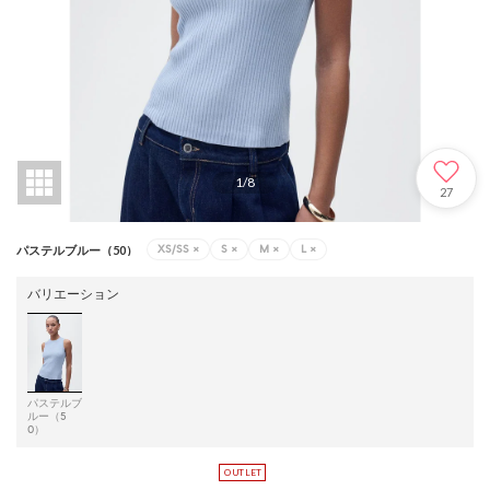
1
/
8
27
XS/SS
×
S
×
M
×
L
×
パステルブルー（50）
バリエーション
パステルブ
ルー（5
0）