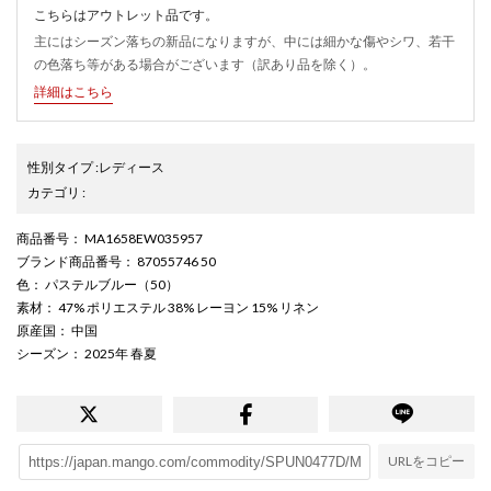
こちらはアウトレット品です。
主にはシーズン落ちの新品になりますが、中には細かな傷やシワ、若干
の色落ち等がある場合がございます（訳あり品を除く）。
詳細はこちら
性別タイプ
:
レディース
カテゴリ
:
商品番号
： MA1658EW035957
ブランド商品番号
： 87055746 50
色
： パステルブルー（50）
素材
： 47% ポリエステル 38% レーヨン 15% リネン
原産国
： 中国
シーズン
： 2025年 春夏
URLをコピー