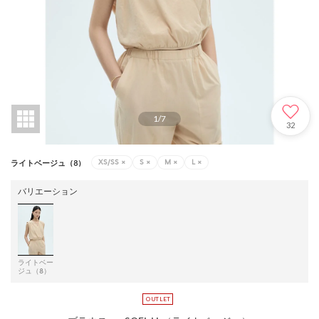
1
/
7
32
XS/SS
×
S
×
M
×
L
×
ライトベージュ（8）
バリエーション
ライトベー
ジュ（8）