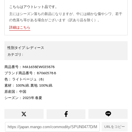
こちらはアウトレット品です。
主にはシーズン落ちの新品になりますが、中には細かな傷やシワ、若干
の色落ち等がある場合がございます（訳あり品を除く）。
詳細はこちら
性別タイプ
:
レディース
カテゴリ
:
商品番号
： MA1658EW035878
ブランド商品番号
： 87060578 8
色
： ライトベージュ（8）
素材
： 100% 綿. 裏地: 100% 綿.
原産国
： 中国
シーズン
： 2025年 春夏
URLをコピー