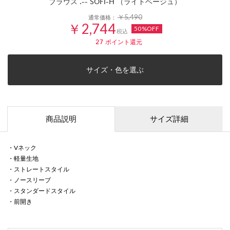
ブラウス .-- SOFI-H （ライトベージュ）
￥5,490
通常価格：
￥2,744
50%OFF
税込
27
ポイント還元
サイズ・色を選ぶ
商品説明
サイズ詳細
・Vネック
・軽量生地
・ストレートスタイル
・ノースリーブ
・スタンダードスタイル
・前開き