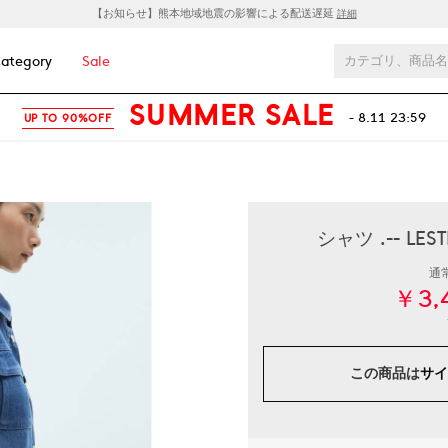
【お知らせ】熊本地域地震の影響による配送遅延
詳細
ategory
Sale
SUMMER SALE
- 8.11 23:59
UP TO 90%OFF
シャツ .-- L
通
￥3,
この商品は
サイ