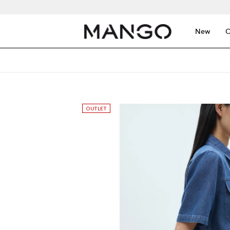
New
C