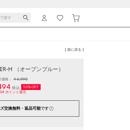
[ 前に戻る ]
ESTER-H （オープンブルー）
￥6,990
常価格：
494
50%OFF
税込
34
ポイント還元
ズ交換無料・返品可能
です