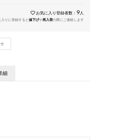
9
お気に入り登録者数：
人
に入りに登録すると
値下げ
や
再入荷
の際にご連絡します
わせ
詳細