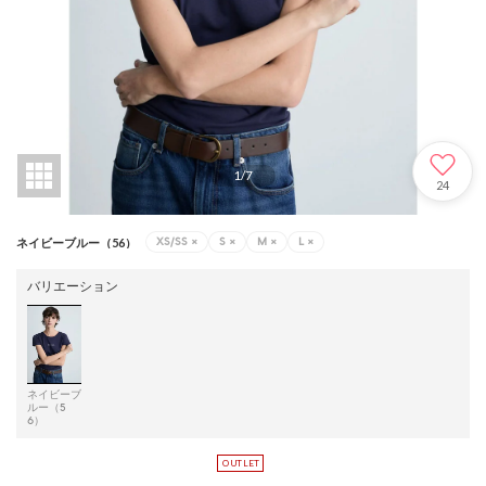
1
/
7
24
XS/SS
×
S
×
M
×
L
×
ネイビーブルー（56）
バリエーション
ネイビーブ
ルー（5
6）