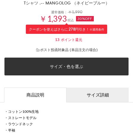
Tシャツ .-- MANGOLOG （ネイビーブルー）
￥1,990
通常価格：
￥1,393
30%OFF
税込
クーポンを使えばさらに
278
円引き！
※適用条件
13
ポイント還元
ポスト投函対象品 (単品注文の場合)
サイズ・色を選ぶ
商品説明
サイズ詳細
・コットン100%生地
・ストレートモデル
・ラウンドネック
・半袖