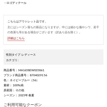
・ロゴディテール
こちらはアウトレット品です。
主にはシーズン落ちの新品になりますが、中には細かな傷やシワ、若干
の色落ち等がある場合がございます（訳あり品を除く）。
詳細はこちら
性別タイプ
:
レディース
カテゴリ
:
商品番号
： MA1658EW035861
ブランド商品番号
： 87040291 56
色
： ネイビーブルー（56）
素材
： 100% 綿.
原産国
： その他
シーズン
： 2025年 春夏
ご利用可能なクーポン