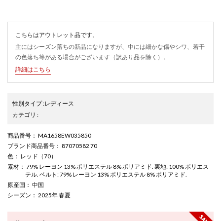
こちらはアウトレット品です。
主にはシーズン落ちの新品になりますが、中には細かな傷やシワ、若干
の色落ち等がある場合がございます（訳あり品を除く）。
詳細はこちら
性別タイプ
:
レディース
カテゴリ
:
商品番号
： MA1658EW035850
ブランド商品番号
： 87070582 70
色
： レッド（70）
素材
： 79% レーヨン 13% ポリエステル 8% ポリアミド. 裏地: 100% ポリエス
テル. ベルト: 79% レーヨン 13% ポリエステル 8% ポリアミド.
原産国
： 中国
シーズン
： 2025年 春夏