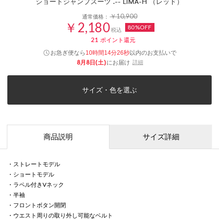
ショートジャンプスーツ .-- LIMA-H （レッド）
￥10,900
通常価格：
￥2,180
80%OFF
税込
21
ポイント還元
お急ぎ便なら
以内
のお支払いで
10時間14分26秒
8月8日(土)
にお届け
詳細
サイズ・色を選ぶ
商品説明
サイズ詳細
・ストレートモデル
・ショートモデル
・ラペル付きVネック
・半袖
・フロントボタン開閉
・ウエスト周りの取り外し可能なベルト