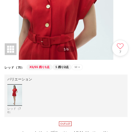
1
/
6
7
XS/SS
残り1点
S
残り2点
M
×
レッド（70）
バリエーション
レッド（7
0）