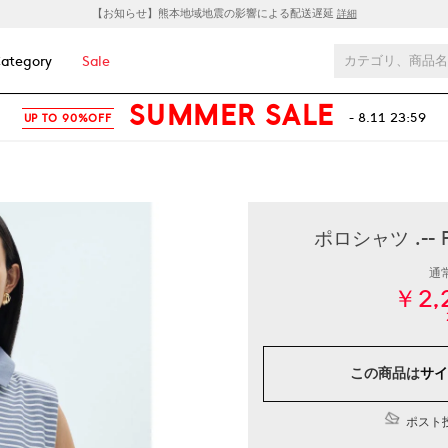
【お知らせ】熊本地域地震の影響による配送遅延
詳細
ategory
Sale
SUMMER SALE
- 8.11 23:59
UP TO 90%OFF
ポロシャツ .--
通
￥2,
この商品は
サイ
ポスト投