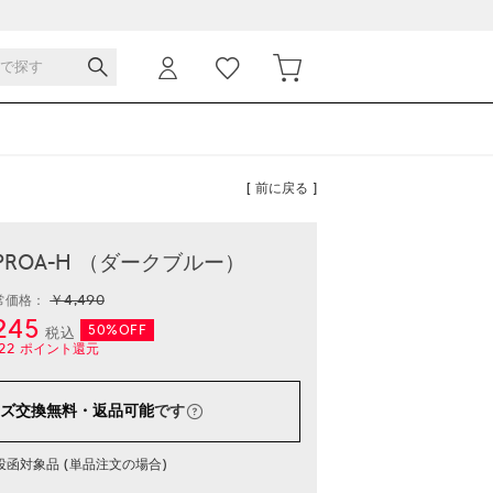
[ 前に戻る ]
 PROA-H （ダークブルー）
￥4,490
常価格：
245
50%OFF
税込
22
ポイント還元
ズ交換無料・返品可能
です
函対象品 (単品注文の場合)