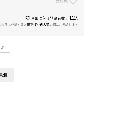
品切れ
12
お気に入り登録者数：
人
に入りに登録すると
値下げ
や
再入荷
の際にご連絡します
わせ
詳細