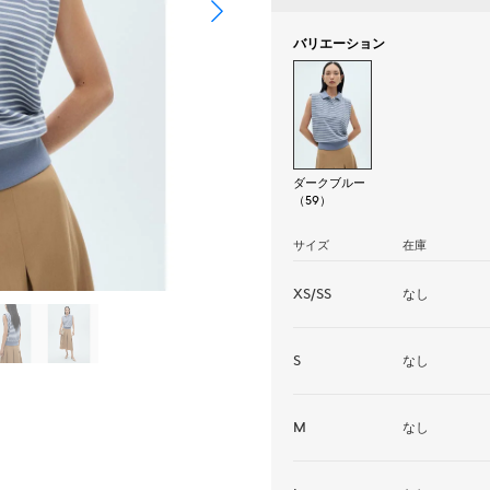
バリエーション
ダークブルー
（59）
サイズ
在庫
XS/SS
なし
S
なし
M
なし