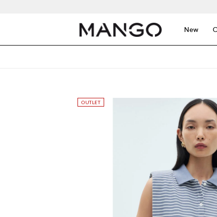
New
C