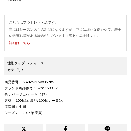
こちらはアウトレット品です。
主にはシーズン落ちの新品になりますが、中には細かな傷やシワ、若干
の色落ち等がある場合がございます（訳あり品を除く）。
詳細はこちら
性別タイプ
:
レディース
カテゴリ
:
商品番号
： MA1658EW035785
ブランド商品番号
： 87012533 37
色
： ベージュ-カーキ（37）
素材
： 100% 綿. 裏地: 100% レーヨン.
原産国
： 中国
シーズン
： 2025年 春夏