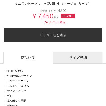
ミニワンピース .-- MOUSE-H （ベージュ-カーキ）
￥14,900
通常価格：
￥7,450
50%OFF
税込
74
ポイント還元
サイズ・色を選ぶ
商品説明
サイズ詳細
・綿100％生地
・かぎ針編みデザイン
・ショートデザイン
・シルエットスリム
・ラウンドネック
・半袖
・後ろボタン開閉
・裏地付き