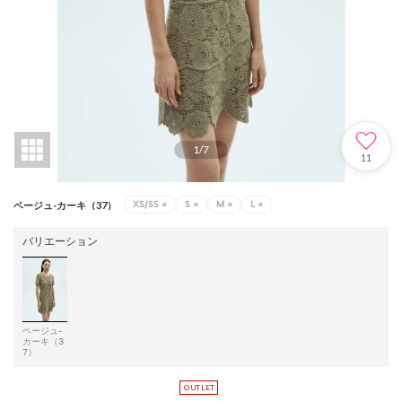
1
/
7
11
XS/SS
×
S
×
M
×
L
×
ベージュ-カーキ（37）
バリエーション
ベージュ-
カーキ（3
7）