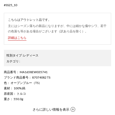
#SS25_10
こちらはアウトレット品です。
主にはシーズン落ちの新品になりますが、中には細かな傷やシワ、若干
の色落ち等がある場合がございます（訳あり品を除く）。
詳細はこちら
性別タイプ
:
レディース
カテゴリ
:
商品番号
： MA1658EW035741
ブランド商品番号
： 87074082 TS
色
： オープンブルー（TS）
素材
： 100% 綿.
原産国
： トルコ
重さ
： 550.0g
さらに詳しい情報を表示