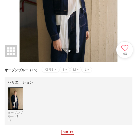
1
/
8
40
XS/SS
×
S
×
M
×
L
×
オープンブルー（TS）
バリエーション
オープンブ
ルー（T
S）