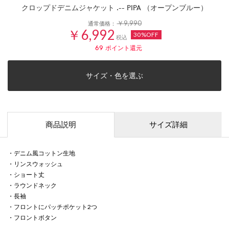
クロップドデニムジャケット .-- PIPA （オープンブルー）
￥9,990
通常価格：
￥6,992
30%OFF
税込
69
ポイント還元
サイズ・色を選ぶ
商品説明
サイズ詳細
・デニム風コットン生地
・リンスウォッシュ
・ショート丈
・ラウンドネック
・長袖
・フロントにパッチポケット2つ
・フロントボタン