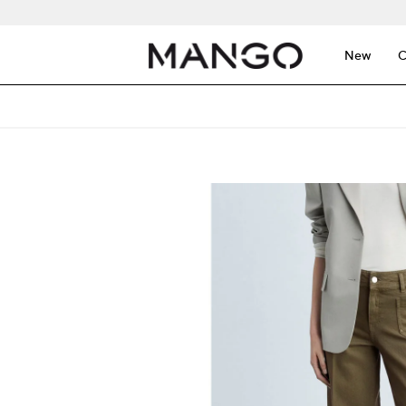
New
C