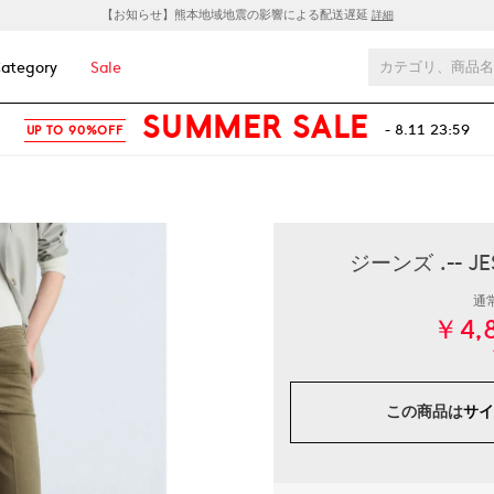
【お知らせ】熊本地域地震の影響による配送遅延
詳細
ategory
Sale
SUMMER SALE
- 8.11 23:59
UP TO 90%OFF
ジーンズ .-- 
通
￥4,
この商品は
サイ