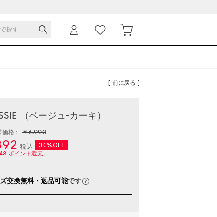
[ 前に戻る ]
JESSIE （ベージュ-カーキ）
￥6,990
常価格：
892
30%OFF
税込
48
ポイント還元
ズ交換無料・返品可能
です