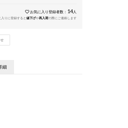
14
お気に入り登録者数：
人
に入りに登録すると
値下げ
や
再入荷
の際にご連絡します
わせ
詳細