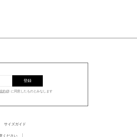
登録
規約
に同意したものとみなします
サイズガイド
意ください