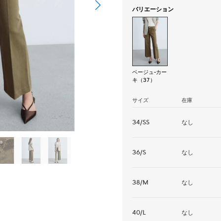
バリエーション
ベージュ-カー
キ（37）
サイズ
在庫
34/SS
なし
36/S
なし
38/M
なし
40/L
なし