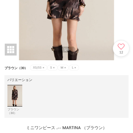
1
/
8
12
XS/SS
×
S
×
M
×
L
×
ブラウン（30）
バリエーション
ブラウン
（30）
ミニワンピース .-- MARTINA （ブラウン）