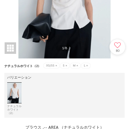
1
/
8
80
XS/SS
×
S
×
M
×
L
×
ナチュラルホワイト（2）
バリエーション
ナチュラル
ホワイト
（2）
ブラウス .-- AREA （ナチュラルホワイト）