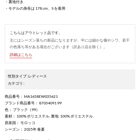
・裏地付き.
・モデルの身長は 178 cm、S を着用
こちらはアウトレット品です。
主にはシーズン落ちの新品になりますが、中には細かな傷やシワ、若干
の色落ち等がある場合がございます（訳あり品を除く）。
詳細はこちら
性別タイプ
:
レディース
カテゴリ
:
商品番号
： MA1658EW035621
ブランド商品番号
： 87034091 99
色
： ブラック（99）
素材
： 100% ポリエステル. 裏地: 100% ポリエステル.
原産国
： モロッコ
シーズン
： 2025年 春夏