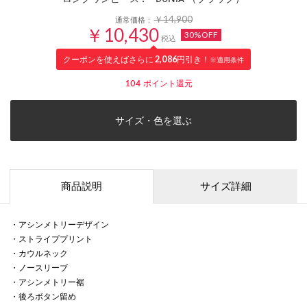
￥14,900
通常価格：
￥10,430
30%OFF
税込
クーポンを使えばさらに
2,086
円引き！
※適用条件
104
ポイント還元
サイズ・色を選ぶ
商品説明
サイズ詳細
・アシンメトリーデザイン
・ストライププリント
・カウルネック
・ノースリーブ
・アシンメトリー裾
・後ろボタン留め