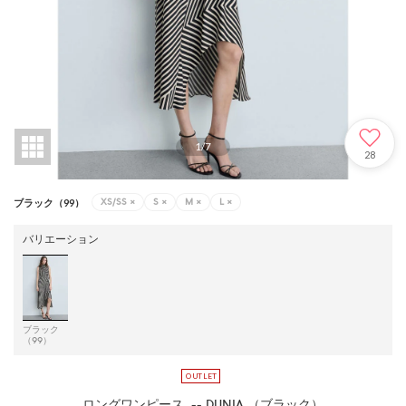
1
/
7
28
XS/SS
×
S
×
M
×
L
×
ブラック（99）
バリエーション
ブラック
（99）
ロングワンピース .-- DUNIA （ブラック）