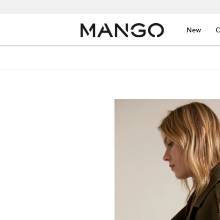
New
C