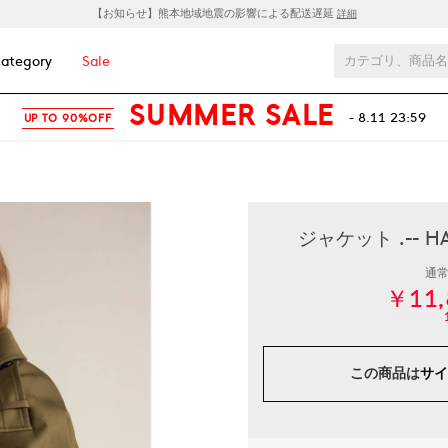
【お知らせ】熊本地域地震の影響による配送遅延
詳細
ategory
Sale
SUMMER SALE
- 8.11 23:59
UP TO 90%OFF
ジャケット .-- 
通
￥11,
この商品は
サイ