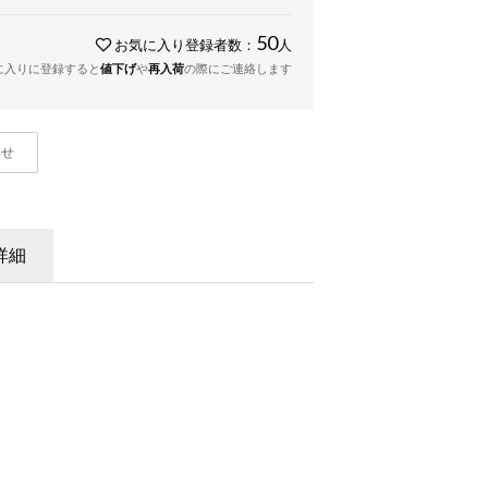
50
お気に入り登録者数：
人
に入りに登録すると
値下げ
や
再入荷
の際にご連絡します
わせ
詳細