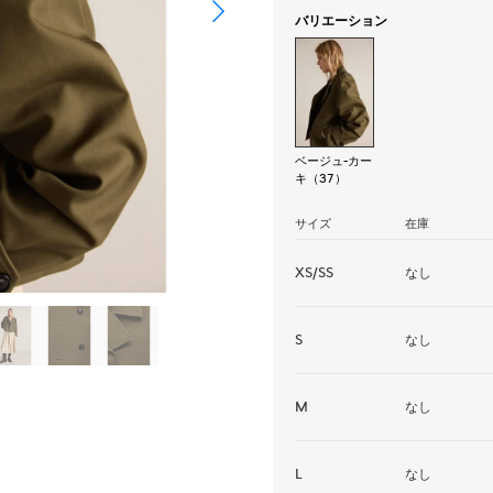
バリエーション
ベージュ-カー
キ（37）
サイズ
在庫
XS/SS
なし
S
なし
M
なし
L
なし