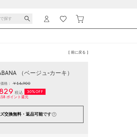
[ 前に戻る ]
HABANA （ベージュ-カーキ）
￥16,900
常価格：
829
30%OFF
税込
118
ポイント還元
ズ交換無料・返品可能
です