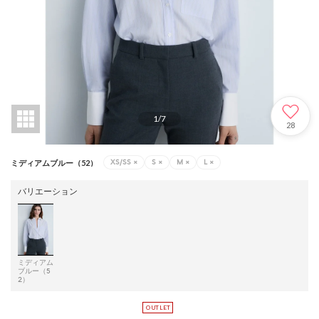
1
/
7
28
XS/SS
×
S
×
M
×
L
×
ミディアムブルー（52）
バリエーション
ミディアム
ブルー（5
2）