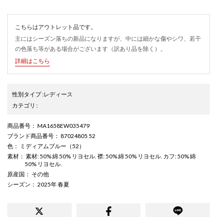
こちらはアウトレット品です。
主にはシーズン落ちの新品になりますが、中には細かな傷やシワ、若干
の色落ち等がある場合がございます（訳あり品を除く）。
詳細はこちら
性別タイプ
:
レディース
カテゴリ
:
商品番号
： MA1658EW035479
ブランド商品番号
： 87024805 52
色
： ミディアムブルー（52）
素材
： 素材: 50% 綿 50% リヨセル. 襟: 50% 綿 50% リヨセル. カフ: 50% 綿
50% リヨセル.
原産国
： その他
シーズン
： 2025年 春夏