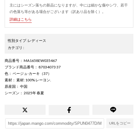
主にはシーズン落ちの新品になりますが、中には細かな傷やシワ、若干
の色落ち等がある場合がございます（訳あり品を除く）。
詳細はこちら
性別タイプ
:
レディース
カテゴリ
:
商品番号
： MA1658EW035467
ブランド商品番号
： 87034073 37
色
： ベージュ-カーキ（37）
素材
： 素材: 100% レーヨン.
原産国
： 中国
シーズン
： 2025年 春夏
URLをコピー