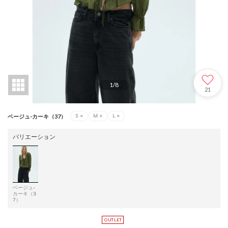
1
/
8
21
S
×
M
×
L
×
ベージュ-カーキ（37）
バリエーション
ベージュ-
カーキ（3
7）