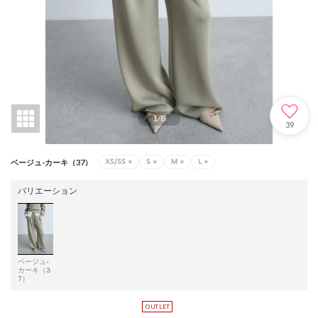
1
/
8
39
XS/SS
×
S
×
M
×
L
×
ベージュ-カーキ（37）
バリエーション
ベージュ-
カーキ（3
7）