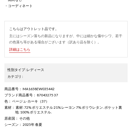
・コーディネート
こちらはアウトレット品です。
主にはシーズン落ちの新品になりますが、中には細かな傷やシワ、若干
の色落ち等がある場合がございます（訳あり品を除く）。
詳細はこちら
性別タイプ
:
レディース
カテゴリ
:
商品番号
： MA1658EW035442
ブランド商品番号
： 87043275 37
色
： ベージュ-カーキ（37）
素材
： 素材: 72% ポリエステル 21% レーヨン 7% ポリウレタン. ポケット裏
地: 100% ポリエステル.
原産国
： その他
シーズン
： 2025年 春夏