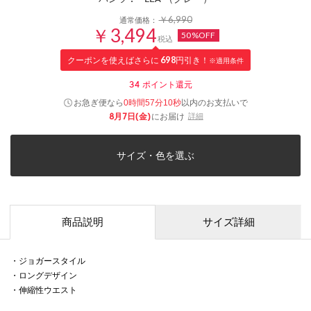
￥6,990
通常価格：
￥3,494
50%OFF
税込
クーポンを使えばさらに
698
円引き！
※適用条件
34
ポイント還元
お急ぎ便なら
以内
のお支払いで
0時間57分10秒
8月7日(金)
にお届け
詳細
サイズ・色を選ぶ
商品説明
サイズ詳細
・ジョガースタイル
・ロングデザイン
・伸縮性ウエスト