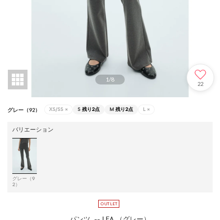
1
/
8
22
XS/SS
×
S
残り2点
M
残り2点
L
×
グレー（92）
バリエーション
グレー（9
2）
パンツ .-- LEA （グレー）