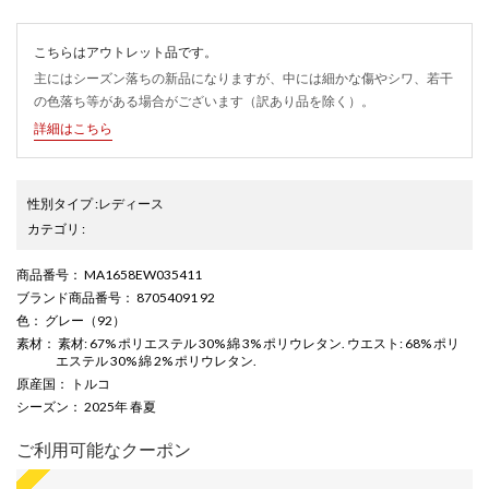
こちらはアウトレット品です。
主にはシーズン落ちの新品になりますが、中には細かな傷やシワ、若干
の色落ち等がある場合がございます（訳あり品を除く）。
詳細はこちら
性別タイプ
:
レディース
カテゴリ
:
商品番号
： MA1658EW035411
ブランド商品番号
： 87054091 92
色
： グレー（92）
素材
： 素材: 67% ポリエステル 30% 綿 3% ポリウレタン. ウエスト: 68% ポリ
エステル 30% 綿 2% ポリウレタン.
原産国
： トルコ
シーズン
： 2025年 春夏
ご利用可能なクーポン