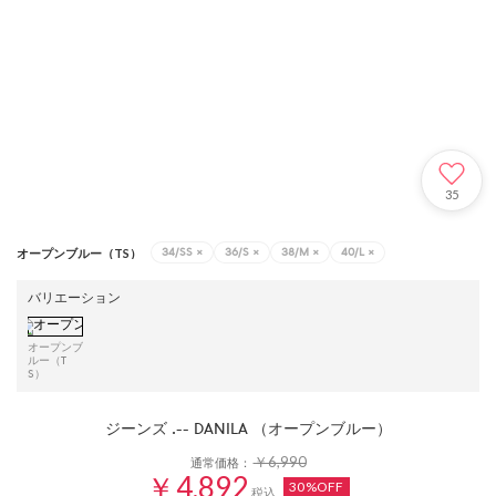
35
34/SS
×
36/S
×
38/M
×
40/L
×
オープンブルー（TS）
バリエーション
オープンブ
ルー（T
S）
ジーンズ .-- DANILA （オープンブルー）
￥6,990
通常価格：
￥4,892
30%OFF
税込