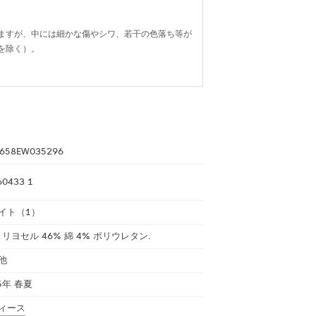
ますが、中には細かな傷やシワ、若干の色落ち等が
を除く）。
658EW035296
60433 1
イト（1）
% リヨセル 46% 綿 4% ポリウレタン.
他
5年 春夏
ィース