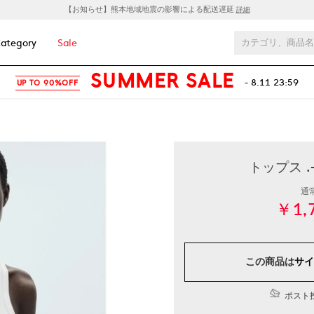
【お知らせ】熊本地域地震の影響による配送遅延
詳細
ategory
Sale
SUMMER SALE
- 8.11 23:59
UP TO 90%OFF
トップス .
通
￥1,
この商品は
サイ
ポスト投