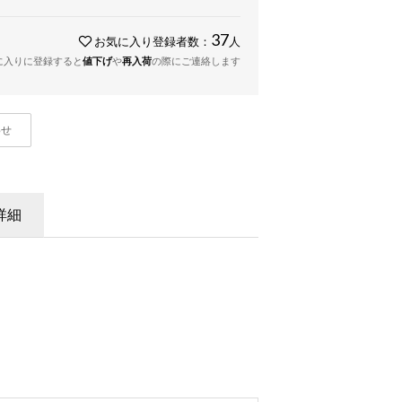
37
お気に入り登録者数：
人
に入りに登録すると
値下げ
や
再入荷
の際にご連絡します
わせ
詳細