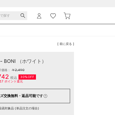
[ 前に戻る ]
-- BONI （ホワイト）
￥2,490
常価格：
742
30%OFF
税込
17
ポイント還元
ズ交換無料・返品可能
です
函対象品 (単品注文の場合)