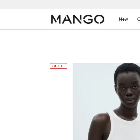
New
C