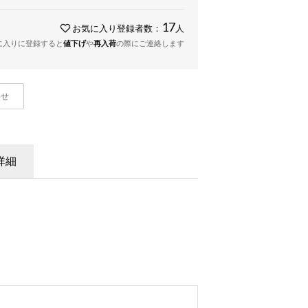
17
お気に入り登録者数：
人
に入りに登録すると
値下げ
や
再入荷
の際にご連絡します
わせ
詳細