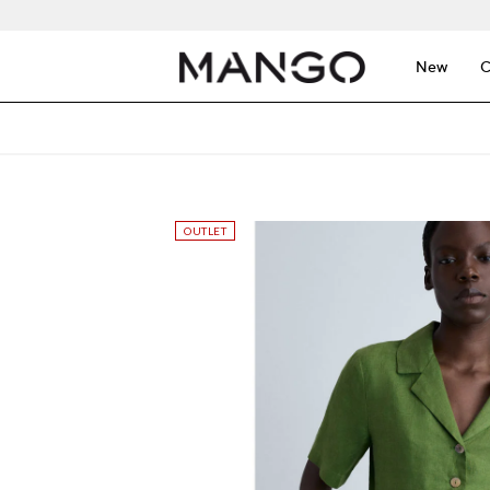
New
C