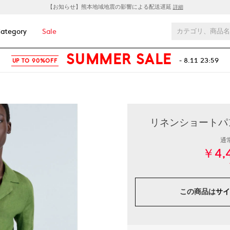
【お知らせ】熊本地域地震の影響による配送遅延
詳細
ategory
Sale
SUMMER SALE
- 8.11 23:59
UP TO 90%OFF
リネンショートパンツ
通
￥4,
この商品は
サイ