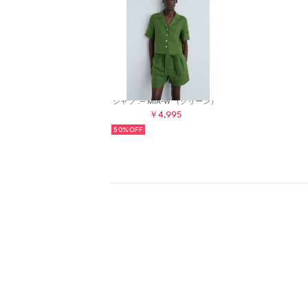
シャツ .-- MIA-W （グリーン）
￥4,995
50%