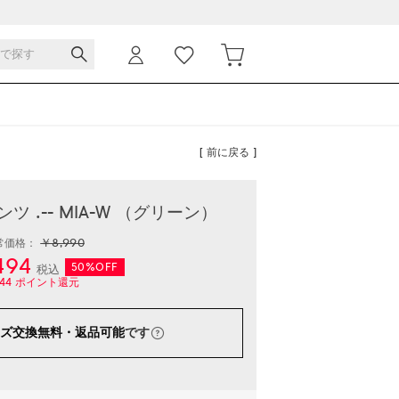
[ 前に戻る ]
 .-- MIA-W （グリーン）
￥8,990
常価格：
494
50%OFF
税込
44
ポイント還元
ズ交換無料・返品可能
です