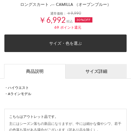
ロングスカート .-- CAMILLA （オープンブルー）
￥9,990
通常価格：
￥6,992
30%OFF
税込
69
ポイント還元
サイズ・色を選ぶ
商品説明
サイズ詳細
・ハイウエスト
・Aラインモデル
こちらはアウトレット品です。
主にはシーズン落ちの新品になりますが、中には細かな傷やシワ、若干
の色落ち等がある場合がございます（訳あり品を除く）。