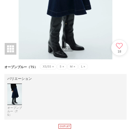
1
/
7
18
XS/SS
×
S
×
M
×
L
×
オープンブルー（TS）
バリエーション
オープンブ
ルー（T
S）