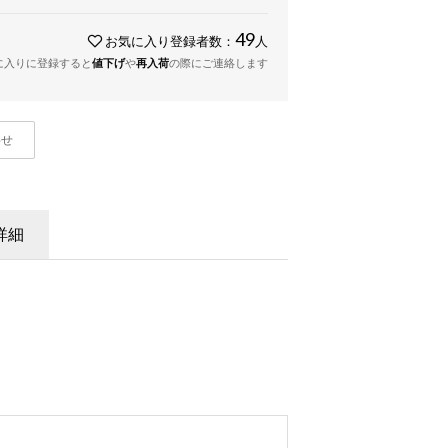
49
お気に入り登録者数：
人
に入りに登録すると
値下げ
や
再入荷
の際にご連絡します
わせ
詳細