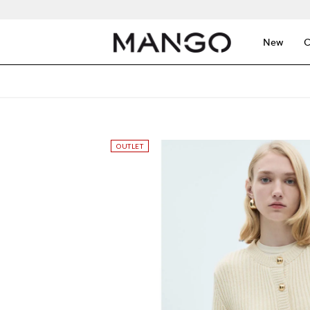
New
C