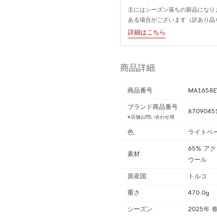
主にはシーズン落ちの新品になり
ある場合がございます（訳あり品
詳細はこちら
商品詳細
商品番号
MA1658E
ブランド商品番号
8709045
※店舗お問い合わせ用
色
ライトベ
65% ア
素材
ウール
原産国
トルコ
重さ
470.0g
シーズン
2025年 