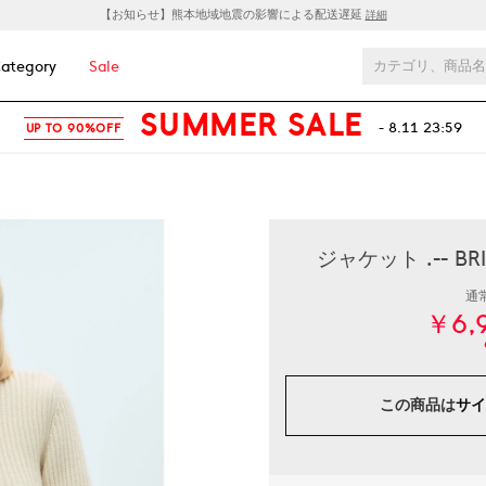
【お知らせ】熊本地域地震の影響による配送遅延
詳細
ategory
Sale
SUMMER SALE
- 8.11 23:59
UP TO 90%OFF
ジャケット .-- 
通
￥6,
この商品は
サイ