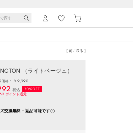
[ 前に戻る ]
BRINGTON （ライトベージュ）
￥9,990
常価格：
992
30%OFF
税込
69
ポイント還元
ズ交換無料・返品可能
です