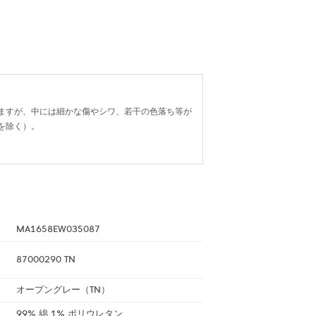
ますが、中には細かな傷やシワ、若干の色落ち等が
を除く）。
MA1658EW035087
87000290 TN
オープングレー（TN）
99% 綿 1% ポリウレタン