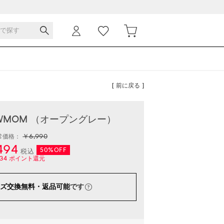
[ 前に戻る ]
NEWMOM （オープングレー）
￥6,990
常価格：
494
50%OFF
税込
34
ポイント還元
ズ交換無料・返品可能
です