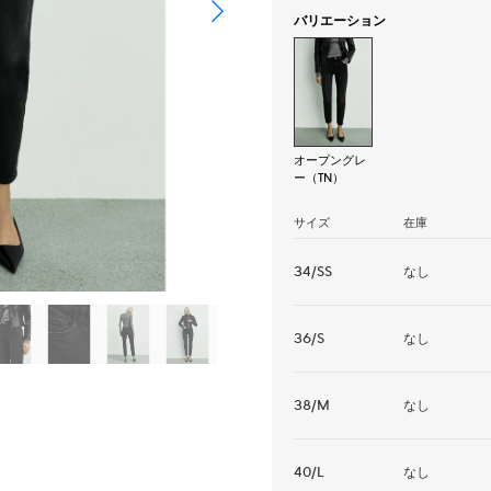
バリエーション
オープングレ
ー（TN）
サイズ
在庫
34/SS
なし
36/S
なし
38/M
なし
40/L
なし