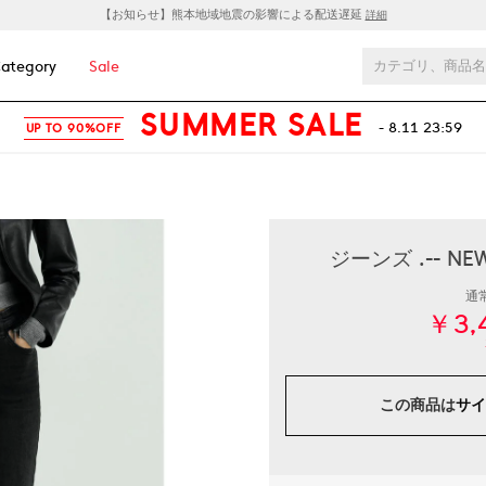
【お知らせ】熊本地域地震の影響による配送遅延
詳細
ategory
Sale
SUMMER SALE
- 8.11 23:59
UP TO 90%OFF
ジーンズ .-- 
通
￥3,
この商品は
サイ