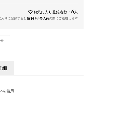
6
お気に入り登録者数：
人
に入りに登録すると
値下げ
や
再入荷
の際にご連絡します
わせ
詳細
36を着用