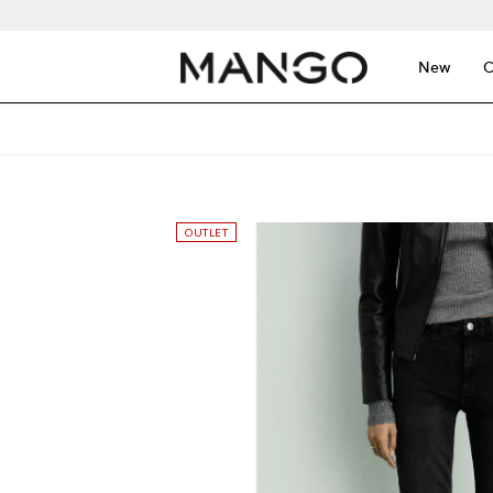
New
C