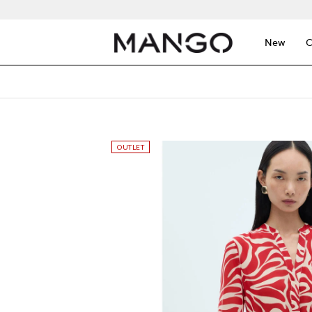
New
C