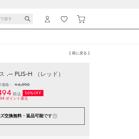
[ 前に戻る ]
.-- PLIS-H （レッド）
￥6,990
常価格：
494
50%OFF
税込
34
ポイント還元
ズ交換無料・返品可能
です