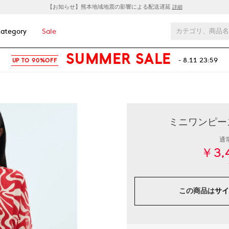
【お知らせ】熊本地域地震の影響による配送遅延
詳細
ategory
Sale
SUMMER SALE
- 8.11 23:59
UP TO 90%OFF
ミニワンピース 
通
￥3,
この商品は
サイ