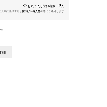
9
お気に入り登録者数：
人
に入りに登録すると
値下げ
や
再入荷
の際にご連絡します
わせ
詳細