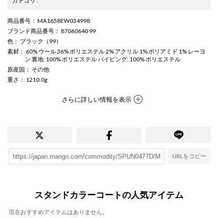
カテゴリ
:
商品番号
： MA1658EW034998
ブランド商品番号
： 87060640 99
色
： ブラック（99）
素材
： 60% ウール 36% ポリエステル 2% アクリル 1% ポリアミド 1% レーヨ
ン 裏地: 100% ポリエステル パイピング: 100% ポリエステル
原産国
： その他
重さ
： 1210.0g
さらに詳しい情報を表示
URLをコピー
スタンドカラーコートの人気アイテム
現在おすすめアイテムはありません。