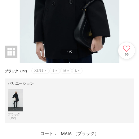
1
/
9
99
XS/SS
×
S
×
M
×
L
×
ブラック（99）
バリエーション
ブラック
（99）
コート .-- MAIA （ブラック）