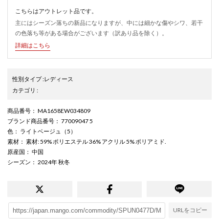
こちらはアウトレット品です。
主にはシーズン落ちの新品になりますが、中には細かな傷やシワ、若干
の色落ち等がある場合がございます（訳あり品を除く）。
詳細はこちら
性別タイプ
:
レディース
カテゴリ
:
商品番号
： MA1658EW034809
ブランド商品番号
： 77009047 5
色
： ライトベージュ（5）
素材
： 素材: 59% ポリエステル 36% アクリル 5% ポリアミド.
原産国
： 中国
シーズン
： 2024年 秋冬
URLをコピー