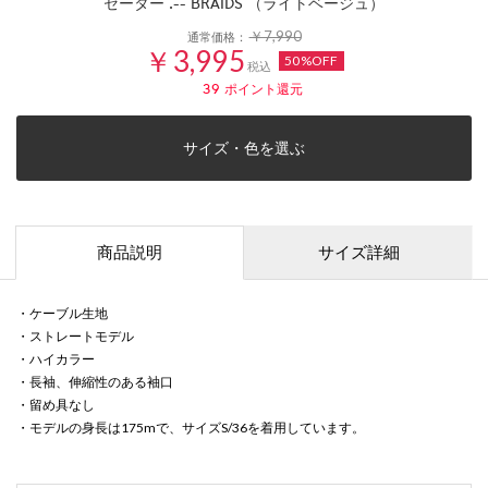
セーター .-- BRAIDS （ライトベージュ）
￥7,990
通常価格：
￥3,995
50%OFF
税込
39
ポイント還元
サイズ・色を選ぶ
商品説明
サイズ詳細
・ケーブル生地
・ストレートモデル
・ハイカラー
・長袖、伸縮性のある袖口
・留め具なし
・モデルの身長は175mで、サイズS/36を着用しています。