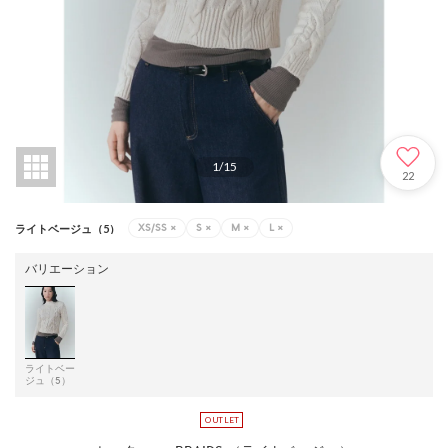
1
/
15
22
XS/SS
×
S
×
M
×
L
×
ライトベージュ（5）
バリエーション
ライトベー
ジュ（5）