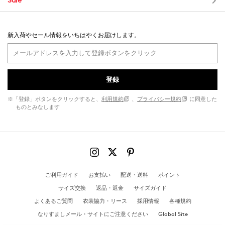
Sale
新入荷やセール情報をいちはやくお届けします。
登録
※「登録」ボタンをクリックすると、
利用規約
、
プライバシー規約
に同意した
ものとみなします
ご利用ガイド
お支払い
配送・送料
ポイント
サイズ交換
返品・返金
サイズガイド
よくあるご質問
衣装協力・リース
採用情報
各種規約
なりすましメール・サイトにご注意ください
Global Site