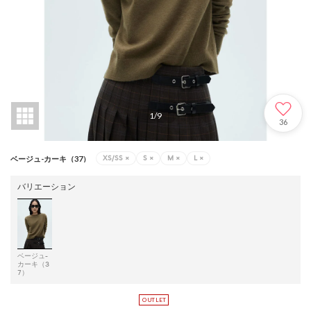
1
/
9
36
XS/SS
×
S
×
M
×
L
×
ベージュ-カーキ（37）
バリエーション
ベージュ-
カーキ（3
7）