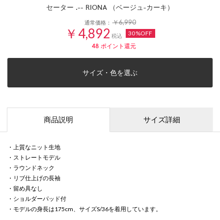
セーター .-- RIONA （ベージュ-カーキ）
￥6,990
通常価格：
￥4,892
30%OFF
税込
48
ポイント還元
サイズ・色を選ぶ
商品説明
サイズ詳細
・上質なニット生地
・ストレートモデル
・ラウンドネック
・リブ仕上げの長袖
・留め具なし
・ショルダーパッド付
・モデルの身長は175cm、サイズS/36を着用しています。