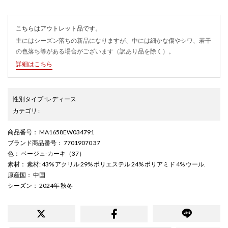
こちらはアウトレット品です。
主にはシーズン落ちの新品になりますが、中には細かな傷やシワ、若干
の色落ち等がある場合がございます（訳あり品を除く）。
詳細はこちら
性別タイプ
:
レディース
カテゴリ
:
商品番号
： MA1658EW034791
ブランド商品番号
： 77019070 37
色
： ベージュ-カーキ（37）
素材
： 素材: 43% アクリル 29% ポリエステル 24% ポリアミド 4% ウール.
原産国
： 中国
シーズン
： 2024年 秋冬