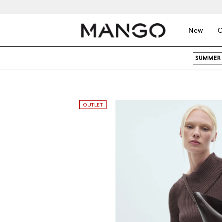
New
C
SUMMER 