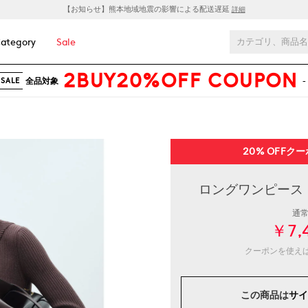
【お知らせ】熊本地域地震の影響による配送遅延
詳細
ategory
Sale
2BUY20%OFF COUPON
全品対象
-
SALE
20% OFF
クー
ロングワンピース .
通
￥7,
クーポンを使え
この商品は
サイ