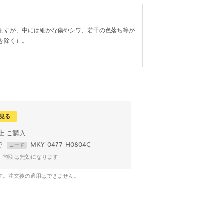
ますが、中には細かな傷やシワ、若干の色落ち等が
を除く）。
見る
以上
で
MKY-0477-H0804C
コード
、割引は無効になります
です。注文後の適用はできません。