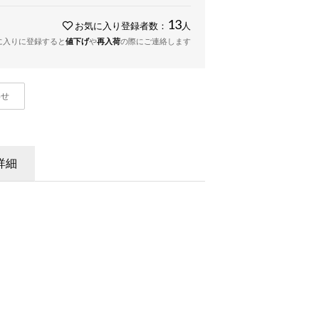
13
お気に入り登録者数：
人
に入りに登録すると
値下げ
や
再入荷
の際にご連絡します
わせ
詳細