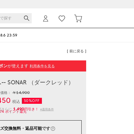
 8.6 23:59
[ 前に戻る ]
ポン
が使えます
利用条件を見る
-- SONAR （ダークレッド）
￥14,900
常価格：
450
50%OFF
税込
1,490
ばさらに
円引き！
※適用条件
74
ポイント還元
ズ交換無料・返品可能
です