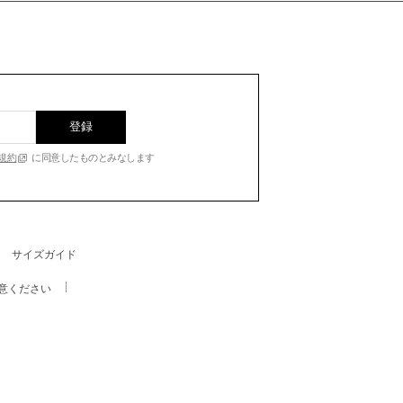
登録
規約
に同意したものとみなします
サイズガイド
意ください