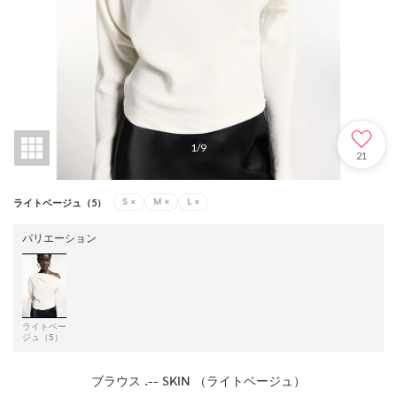
1
/
9
21
S
×
M
×
L
×
ライトベージュ（5）
バリエーション
ライトベー
ジュ（5）
ブラウス .-- SKIN （ライトベージュ）