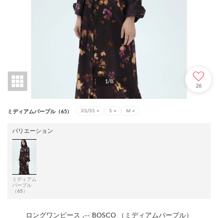
1
/
8
26
XS/SS
×
S
×
M
×
ミディアムパープル（65）
バリエーション
ミディアム
パープル
（65）
ロングワンピース .-- BOSCO （ミディアムパープル）