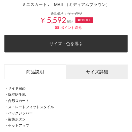
ミニスカート .-- MATI （ミディアムブラウン）
￥7,990
通常価格：
￥5,592
30%OFF
税込
55
ポイント還元
サイズ・色を選ぶ
商品説明
サイズ詳細
・サイド留め
・綿混紡生地
・台形スカート
・ストレートフィットスタイル
・バックジッパー
・装飾ボタン
・セットアップ