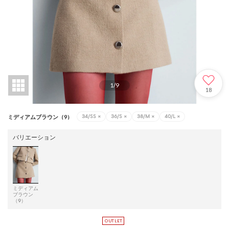
1
/
9
18
34/SS
×
36/S
×
38/M
×
40/L
×
ミディアムブラウン（9）
バリエーション
ミディアム
ブラウン
（9）