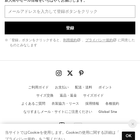
新入荷やセール情報をいちはやくお届けします。
登録
※「登録」ボタンをクリックすると、
利用規約
、
プライバシー規約
に同意した
ものとみなします
ご利用ガイド
お支払い
配送・送料
ポイント
サイズ交換
返品・返金
サイズガイド
よくあるご質問
衣装協力・リース
採用情報
各種規約
なりすましメール・サイトにご注意ください
Global Site
当サイトではCookieを使用します。Cookieの使用に関する詳細は「
OK
プライバシー規約
」をご覧ください。