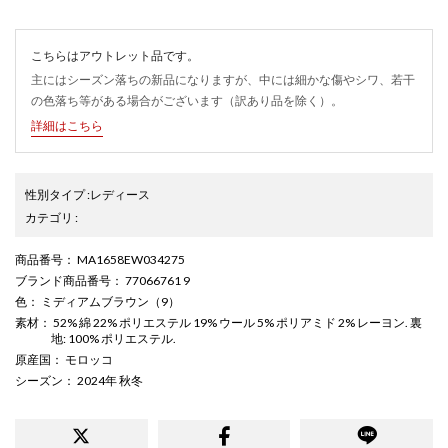
こちらはアウトレット品です。
主にはシーズン落ちの新品になりますが、中には細かな傷やシワ、若干
の色落ち等がある場合がございます（訳あり品を除く）。
詳細はこちら
性別タイプ
:
レディース
カテゴリ
:
商品番号
： MA1658EW034275
ブランド商品番号
： 77066761 9
色
： ミディアムブラウン（9）
素材
： 52% 綿 22% ポリエステル 19% ウール 5% ポリアミド 2% レーヨン. 裏
地: 100% ポリエステル.
原産国
： モロッコ
シーズン
： 2024年 秋冬