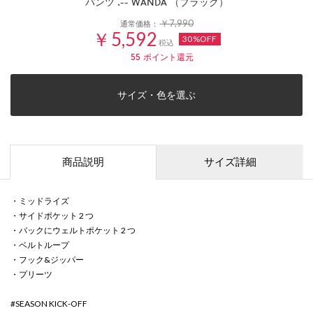
パンツ .-- WANDA （ブラック）
￥7,990
通常価格：
￥5,592
30%OFF
税込
55
ポイント還元
サイズ・色を選ぶ
商品説明
サイズ詳細
・ミッドライズ
・サイドポケット 2 つ
・バックにウェルトポケット 2 つ
・ベルトループ
・フック&ジッパー
・プリーツ
#SEASON KICK-OFF