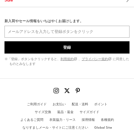
Sale
新入荷やセール情報をいちはやくお届けします。
登録
※「登録」ボタンをクリックすると、
利用規約
、
プライバシー規約
に同意した
ものとみなします
ご利用ガイド
お支払い
配送・送料
ポイント
サイズ交換
返品・返金
サイズガイド
よくあるご質問
衣装協力・リース
採用情報
各種規約
なりすましメール・サイトにご注意ください
Global Site