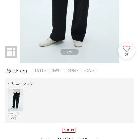
1
/
9
28
34/SS
×
36/S
×
38/M
×
40/L
×
ブラック（99）
バリエーション
ブラック
（99）