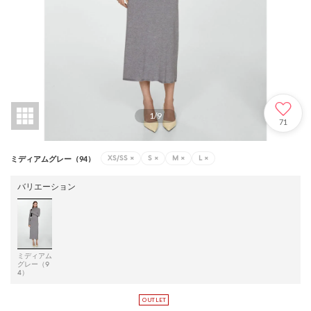
1
/
9
71
XS/SS
×
S
×
M
×
L
×
ミディアムグレー（94）
バリエーション
ミディアム
グレー（9
4）