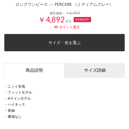
ロングワンピース .-- PERCEBE （ミディアムグレー）
￥6,990
通常価格：
￥4,892
30%OFF
税込
48
ポイント還元
サイズ・色を選ぶ
商品説明
サイズ詳細
・ニット生地
・フィットモデル
・Aラインモデル
・ハイネック
・長袖
・裏地なし