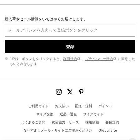
新入荷やセール情報をいちはやくお届けします。
登録
※「登録」ボタンをクリックすると、
利用規約
、
プライバシー規約
に同意した
ものとみなします
ご利用ガイド
お支払い
配送・送料
ポイント
サイズ交換
返品・返金
サイズガイド
よくあるご質問
衣装協力・リース
採用情報
各種規約
なりすましメール・サイトにご注意ください
Global Site