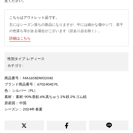
意ください。
こちらはアウトレット品です。
主にはシーズン落ちの新品になりますが、中には細かな傷やシワ、若干
の色落ち等がある場合がございます（訳あり品を除く）。
詳細はこちら
性別タイプ
:
レディース
カテゴリ
:
商品番号
： MA1658DW32042
ブランド商品番号
： 67024042 PL
色
： シルバー（PL）
素材
： 素材: 90% 亜鉛 6% 真ちゅう 2% 鉄 2% ゴム紐.
原産国
： 中国
シーズン
： 2024年 春夏