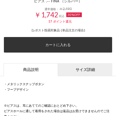
ピアス .-- FINA （シルバー）
￥2,490
通常価格：
￥1,742
30%OFF
税込
17
ポイント還元
ポスト投函対象品 (単品注文の場合)
カートに入れる
商品説明
サイズ詳細
・メタリックスナップボタン
・フープデザイン
※ピアスは、耳にあててのご確認におとどめ下さい。
ピアスホールに通して着用をされた場合は返品はお受けできませんのでご注