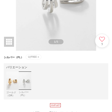
1
/
5
5
U/FREE
×
シルバー（PL）
バリエーション
シルバー
ゴールド
（PL）
（OR）