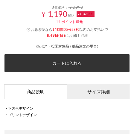
￥2,990
通常価格：
￥1,190
60%OFF
税込
11
ポイント還元
お急ぎ便なら
以内
のお支払いで
14時間05分22秒
8月9日(日)
にお届け
詳細
ポスト投函対象品 (単品注文の場合)
カートに入れる
商品説明
サイズ詳細
・正方形デザイン
・プリントデザイン