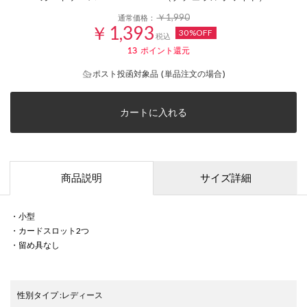
￥1,990
通常価格：
￥1,393
30%OFF
税込
13
ポイント還元
ポスト投函対象品 (単品注文の場合)
カートに入れる
商品説明
サイズ詳細
・小型
・カードスロット2つ
・留め具なし
性別タイプ
:
レディース