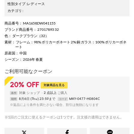
性別タイプ
:
レディース
カテゴリ
:
商品番号
： MA1658DW041155
ブランド商品番号
： 27017893 32
色
： ダークブラウン（32）
素材
： フレーム：98% ポリカーボネート 2% 銅 ガラス：100% ポリカーボネ
ート
原産国
： 中国
シーズン
： 2026年 春夏
ご利用可能なクーポン
20
%
OFF
対象商品を見る
対象
ショップ
2 点以上
条件
8月6日 (Thu) 23:59まで
MKY-0477-H0804C
期間
コード
※返品により条件を満たさない場合、割引は無効になります
※1回のご注文に使えるクーポンは1つです。注文後の適用はできません。