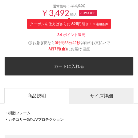
￥4,990
通常価格：
￥3,492
30%OFF
税込
クーポンを使えばさらに
698
円引き！
※適用条件
34
ポイント還元
お急ぎ便なら
以内
のお支払いで
0時間58分41秒
8月7日(金)
にお届け
詳細
カートに入れる
商品説明
サイズ詳細
・樹脂フレーム
・カテゴリー3のUVプロテクション