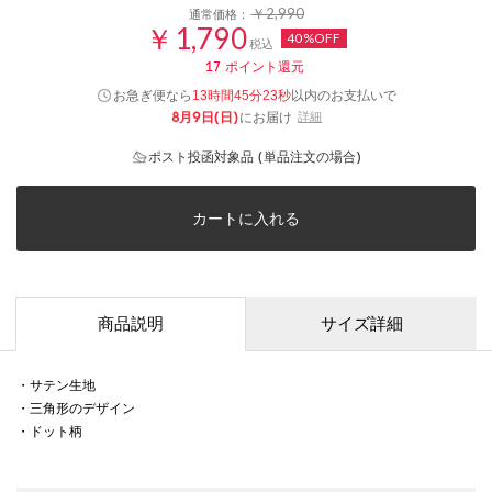
￥2,990
通常価格：
￥1,790
40%OFF
税込
17
ポイント還元
お急ぎ便なら
以内
のお支払いで
13時間45分23秒
8月9日(日)
にお届け
詳細
ポスト投函対象品 (単品注文の場合)
カートに入れる
商品説明
サイズ詳細
・サテン生地
・三角形のデザイン
・ドット柄