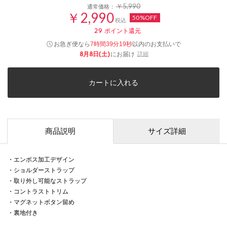
￥5,990
通常価格：
￥2,990
50%OFF
税込
29
ポイント還元
お急ぎ便なら
以内
のお支払いで
7時間39分19秒
8月8日(土)
にお届け
詳細
カートに入れる
商品説明
サイズ詳細
・エンボス加工デザイン
・ショルダーストラップ
・取り外し可能なストラップ
・コントラストトリム
・マグネットボタン留め
・裏地付き