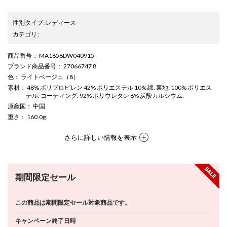
性別タイプ
:
レディース
カテゴリ
:
商品番号
： MA1658DW040915
ブランド商品番号
： 27066747 8
色
： ライトベージュ（8）
素材
： 48% ポリプロピレン 42% ポリエステル 10% 綿. 裏地: 100% ポリエス
テル. コーティング: 92% ポリウレタン 8% 炭酸カルシウム.
原産国
： 中国
重さ
： 160.0g
さらに詳しい情報を表示
期間限定セール
この商品は期間限定セール対象商品です。
キャンペーン終了日時