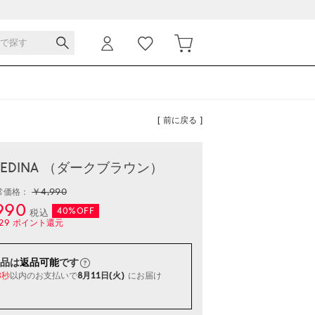
[ 前に戻る ]
 MEDINA （ダークブラウン）
￥4,990
常価格：
990
40%OFF
税込
29
ポイント還元
品は
返品可能
です
以内
のお支払いで
8月11日(火)
にお届け
2秒