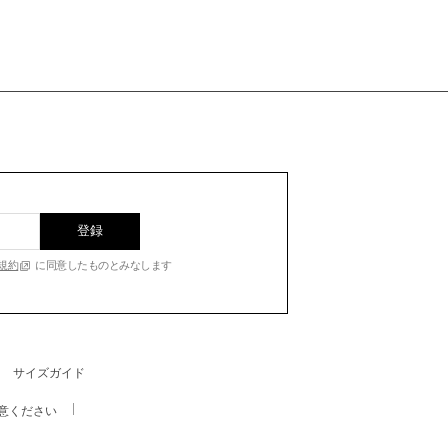
登録
規約
に同意したものとみなします
サイズガイド
意ください