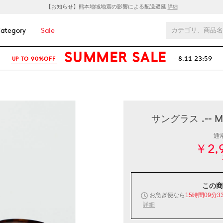
【お知らせ】熊本地域地震の影響による配送遅延
詳細
ategory
Sale
SUMMER SALE
- 8.11 23:59
UP TO 90%OFF
サングラス .--
通
￥2,
この商
お急ぎ便なら
15時間09分3
詳細