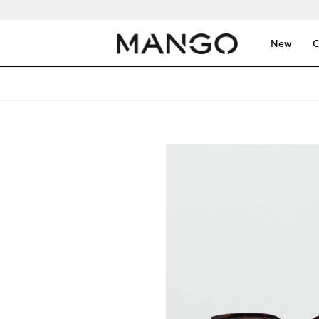
New
C