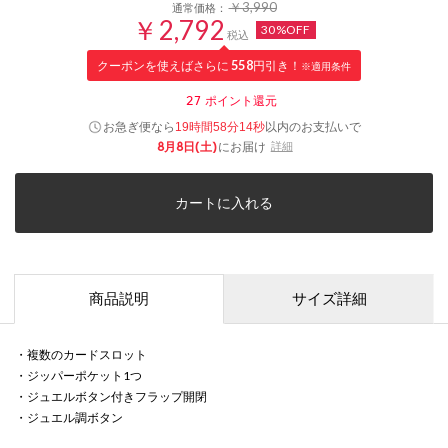
￥3,990
通常価格：
￥2,792
30%OFF
税込
クーポンを使えばさらに
558
円引き！
※適用条件
27
ポイント還元
お急ぎ便なら
以内
のお支払いで
19時間58分14秒
8月8日(土)
にお届け
詳細
カートに入れる
商品説明
サイズ詳細
・複数のカードスロット
・ジッパーポケット1つ
・ジュエルボタン付きフラップ開閉
・ジュエル調ボタン