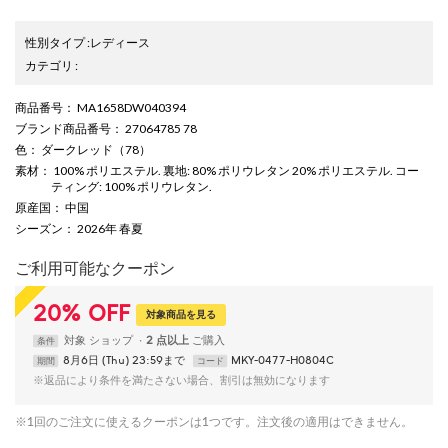
性別タイプ
:
レディース
カテゴリ
:
商品番号
： MA1658DW040394
ブランド商品番号
： 27064785 78
色
： ダークレッド（78）
素材
： 100% ポリエステル. 裏地: 80% ポリウレタン 20% ポリエステル. コー
ティング: 100% ポリウレタン.
原産国
： 中国
シーズン
： 2026年 春夏
ご利用可能なクーポン
20
%
OFF
対象商品を見る
対象
ショップ
2 点以上
条件
8月6日 (Thu) 23:59まで
MKY-0477-H0804C
期間
コード
※返品により条件を満たさない場合、割引は無効になります
※1回のご注文に使えるクーポンは1つです。注文後の適用はできません。