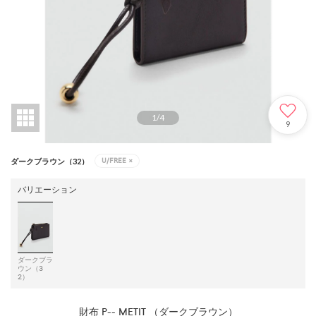
1
/
4
9
U/FREE
×
ダークブラウン（32）
バリエーション
ダークブラ
ウン（3
2）
財布 P-- METIT （ダークブラウン）