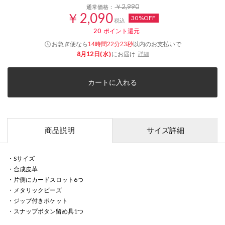
￥2,990
通常価格：
￥2,090
30%OFF
税込
20
ポイント還元
お急ぎ便なら
以内
のお支払いで
14時間22分23秒
8月12日(水)
にお届け
詳細
カートに入れる
商品説明
サイズ詳細
・Sサイズ
・合成皮革
・片側にカードスロット6つ
・メタリックビーズ
・ジップ付きポケット
・スナップボタン留め具1つ