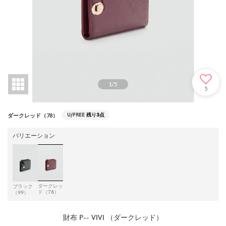
1
/
5
5
U/FREE
残り3点
ダークレッド（78）
バリエーション
ダークレッ
ブラック
ド（78）
（99）
財布 P-- VIVI （ダークレッド）