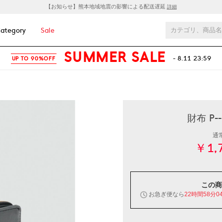
【お知らせ】熊本地域地震の影響による配送遅延
詳細
ategory
Sale
SUMMER SALE
- 8.11 23:59
UP TO 90%OFF
財布 P-
通
￥1,
この商
お急ぎ便なら
22時間58分0