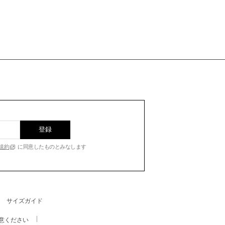
登録
規約
に同意したものとみなします
サイズガイド
意ください