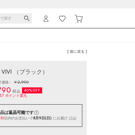
[ 前に戻る ]
- VIVI （ブラック）
￥2,990
常価格：
790
40%OFF
税込
17
ポイント還元
品は
返品可能
です
以内
のお支払いで
8月9日(日)
にお届け
詳細
4秒