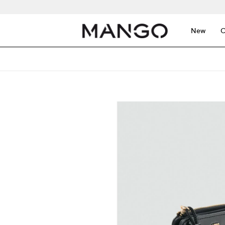
New
C