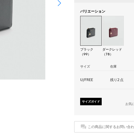
バリエーション
ブラック
ダークレッド
（99）
（78）
サイズ
在庫
U/FREE
残り2点
サイズガイド
お気
この商品に関するお問い合