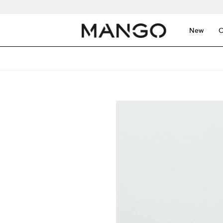
New
C