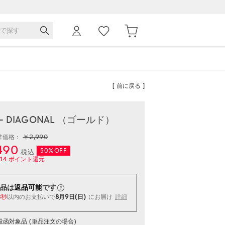
[ 前に戻る ]
- DIAGONAL （ゴールド）
￥2,990
常価格：
490
50%OFF
税込
14
ポイント還元
品は
返品可能
です
以内
のお支払いで
8月9日(日)
にお届け
詳細
7秒
函対象品 (単品注文の場合)