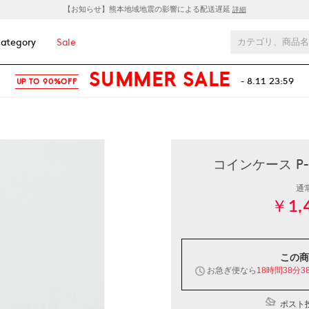
【お知らせ】熊本地域地震の影響による配送遅延
詳細
ategory
Sale
SUMMER SALE
- 8.11 23:59
UP TO 90%OFF
コインケース P-
通
￥1,
この商
お急ぎ便なら
18時間38分3
ポスト投