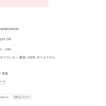
58DW039435
237 OR
ド（OR）
 ポリウレタン 裏地: 100% ポリエステル
年 春夏
ース
URLをコピー