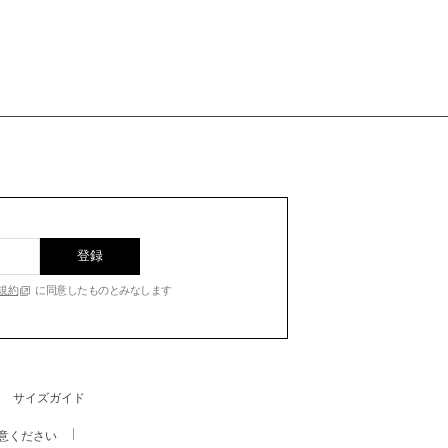
登録
規約
に同意したものとみなします
サイズガイド
意ください