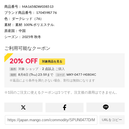
商品番号
： MA1658DW038513
ブランド商品番号
： 17045987 76
色
： ダークレッド（76）
素材
： 素材: 100% ポリエステル.
原産国
： 中国
シーズン
： 2025年 秋冬
ご利用可能なクーポン
20
%
OFF
対象商品を見る
対象
ショップ
2 点以上
条件
8月6日 (Thu) 23:59まで
MKY-0477-H0804C
期間
コード
※返品により条件を満たさない場合、割引は無効になります
※1回のご注文に使えるクーポンは1つです。注文後の適用はできません。
URLをコピー