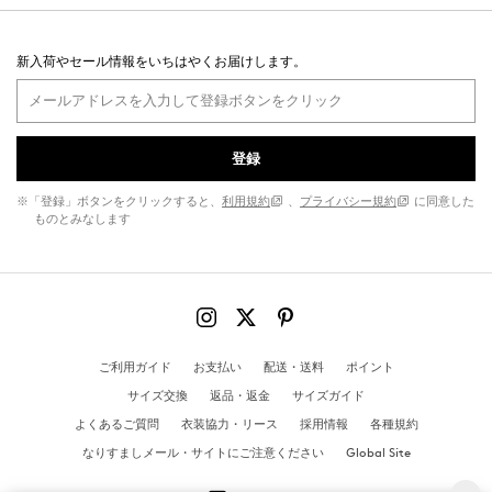
新入荷やセール情報をいちはやくお届けします。
登録
※「登録」ボタンをクリックすると、
利用規約
、
プライバシー規約
に同意した
ものとみなします
ご利用ガイド
お支払い
配送・送料
ポイント
サイズ交換
返品・返金
サイズガイド
よくあるご質問
衣装協力・リース
採用情報
各種規約
なりすましメール・サイトにご注意ください
Global Site