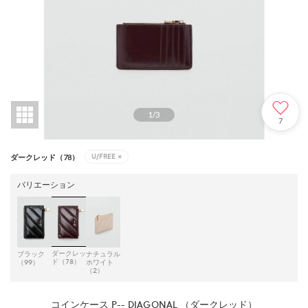
1
/
3
7
U/FREE
×
ダークレッド（78）
バリエーション
ダークレッ
ブラック
ナチュラル
ド（78）
（99）
ホワイト
（2）
コインケース P-- DIAGONAL （ダークレッド）