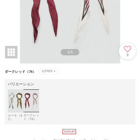
1
/
5
9
U/FREE
×
ダークレッド（76）
バリエーション
ダークレッ
カーキ（3
ド（76）
7）