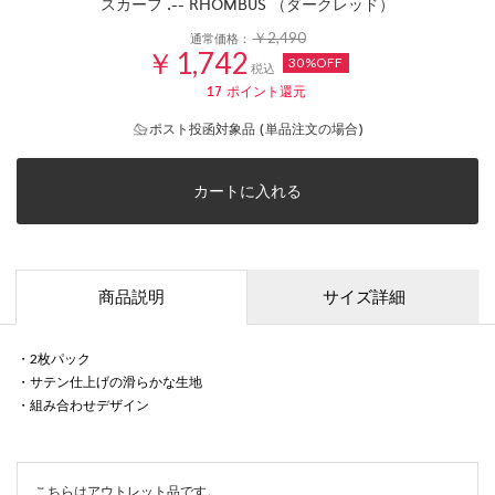
スカーフ .-- RHOMBUS （ダークレッド）
￥2,490
通常価格：
￥1,742
30%OFF
税込
17
ポイント還元
ポスト投函対象品 (単品注文の場合)
カートに入れる
商品説明
サイズ詳細
・2枚パック
・サテン仕上げの滑らかな生地
・組み合わせデザイン
こちらはアウトレット品です。